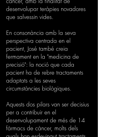
càncer, amb la finalitat de
desenvolupar teràpies novadores
que salvessin vides.
En consonància amb la seva
perspectiva centrada en el
pacient, José també creia
fermament en la "medicina de
precisió": la noció que cada
pacient ha de rebre tractaments
adaptats a les seves
circumstàncies biològiques.
Aquests dos pilars van ser decisius
per a contribuir en el
desenvolupament de més de 14
fàrmacs de càncer, molts dels
quals han esdevingut tractaments