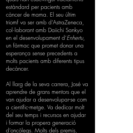
estàndard per pacients amb
càncer de mama. El seu últim
triomf va ser amb d’AstraZeneca,
col·laborant amb Daiichi Sankyo
en el desenvolupament d’
Enhertu
,
un fàrmac que promet donar una
esperança sense precedents a
molts pacients amb diferents tipus
decàncer.
Al llarg de la seva carrera, José va
aprendre de grans mentors que el
van ajudar a desenvolupar-se com
a científic-metge. Va dedicar molt
del seu temps i recursos en ajudar
i formar la propera generació
d’oncòlegs. Molts dels premis,