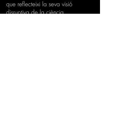
que reflecteixi la seva visió
disruptiva de la ciència.
Aviat donarem més detalls sobre
José Baselga Disruptive Innovation
Program
.
Més informació sobre VHIO.
FERO (Espanya)
04