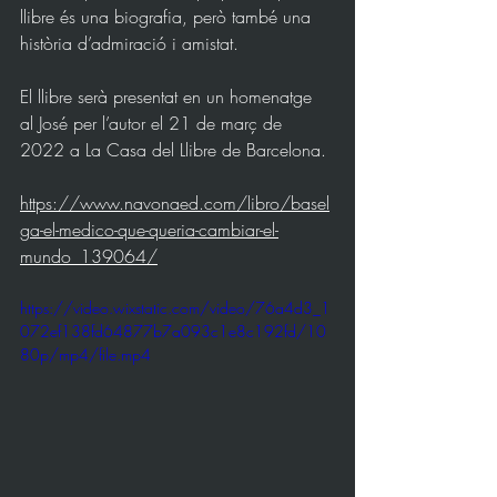
llibre és una biografia, però també una 
història d’admiració i amistat.
El llibre serà presentat en un homenatge 
al José per l’autor el 21 de març de 
2022 a La Casa del Llibre de Barcelona.
https://www.navonaed.com/libro/basel
ga-el-medico-que-queria-cambiar-el-
mundo_139064/
https://video.wixstatic.com/video/76a4d3_1
072ef138fd64877b7a093c1e8c192fd/10
80p/mp4/file.mp4