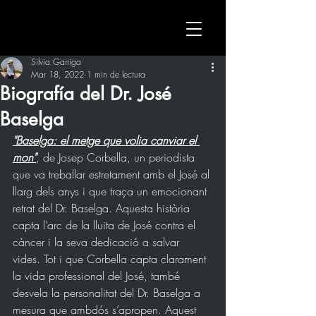
Silvia Garriga
Mar 18, 2022
1 min de lectura
Biografía del Dr. José
Baselga
"Baselga: el metge que volia canviar el 
mon"
, de Josep Corbella, un periodista 
que va treballar estretament amb el José al 
llarg dels anys i que traça un emocionant 
retrat del Dr. Baselga. Aquesta història 
capta l’arc de la lluita de José contra el 
càncer i la seva dedicació a salvar 
vides. Tot i que Corbella capta clarament 
la vida professional del José, també 
desvela la personalitat del Dr. Baselga a 
mesura que ambdós s’apropen. Aquest 